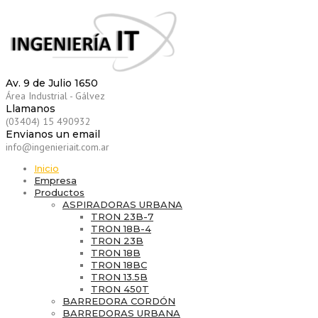
Av. 9 de Julio 1650
Área Industrial - Gálvez
Llamanos
(03404) 15 490932
Envianos un email
info@ingenieriait.com.ar
Inicio
Empresa
Productos
ASPIRADORAS URBANA
TRON 23B-7
TRON 18B-4
TRON 23B
TRON 18B
TRON 18BC
TRON 13.5B
TRON 450T
BARREDORA CORDÓN
BARREDORAS URBANA