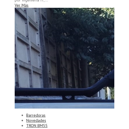
Ver Más
Barredoras
Novedades
TRON BM55