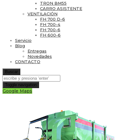
TRON BM55
CARRO ASISTENTE
VENTILACIÓN
FH 700 D-6
FH 700-4
FH 700-6
FH 600-6
Servicio
Blog
Entregas
Novedades
CONTACTO
Buscar
Toggle navigation
Google Maps